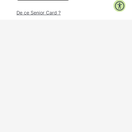
De ce Senior Card ?
Participanți
Contact
Confidențialitate
Accesibilitate
Facebook
Instagram
Proiect inițiat de
© 2026 GEAC.
Senior Card este un proiect inițiat de
GEAC (Grupul de
Educație și Acțiune pentru Cetățenie)
, organizație
neguvernamentală din România,