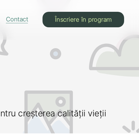
Contact
Înscriere în program
tru creșterea calității vieții